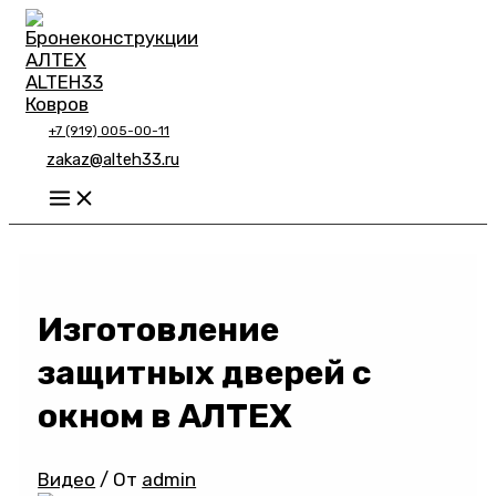
Перейти
к
содержимому
+7 (919) 005-00-11
zakaz@alteh33.ru
Main
Menu
Изготовление
защитных дверей с
окном в АЛТЕХ
Видео
/ От
admin