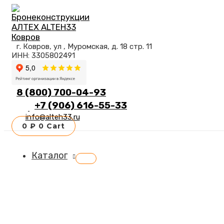
Перейти
к
содержимому
г. Ковров, ул , Муромская, д. 18 стр. 11
ИНН: 3305802491
8 (800) 700-04-93
+7 (906) 616-55-33
info@alteh33.ru
0
₽
0
Cart
Каталог
Переключатель
меню