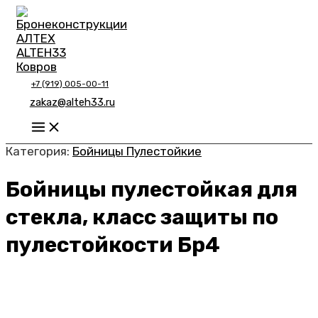
Перейти
к
содержимому
+7 (919) 005-00-11
zakaz@alteh33.ru
Main
Menu
Категория:
Бойницы Пулестойкие
Бойницы пулестойкая для
стекла, класс защиты по
пулестойкости Бр4