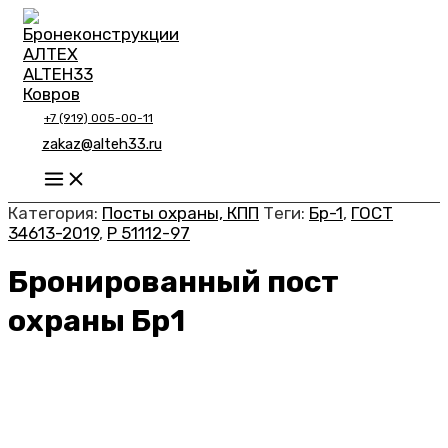
Перейти
к
содержимому
+7 (919) 005-00-11
zakaz@alteh33.ru
Main
Menu
Категория:
Посты охраны, КПП
Теги:
Бр-1
,
ГОСТ
34613-2019
,
Р 51112-97
Бронированный пост
охраны Бр1