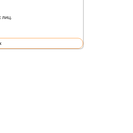
 лиц.
к