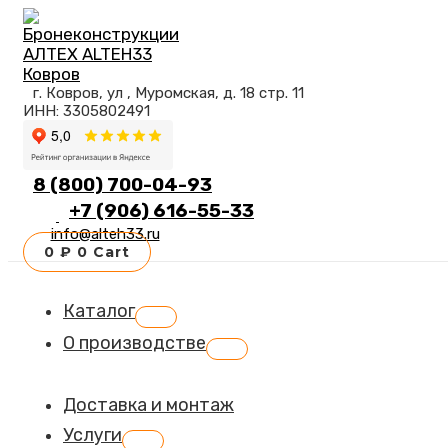
Перейти
к
содержимому
г. Ковров, ул , Муромская, д. 18 стр. 11
ИНН: 3305802491
8 (800) 700-04-93
+7 (906) 616-55-33
info@alteh33.ru
0
₽
0
Cart
Каталог
Переключатель
меню
О производстве
Переключатель
меню
Доставка и монтаж
Услуги
Переключатель