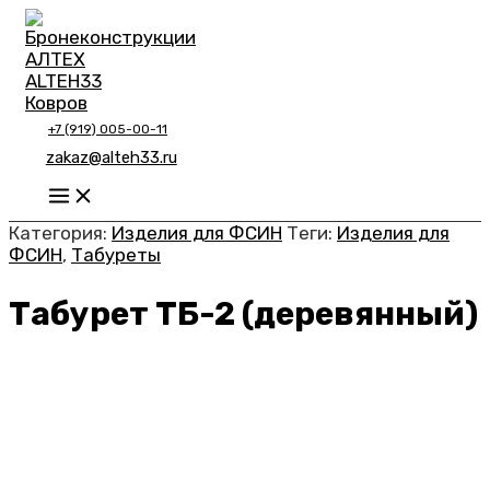
Перейти
к
содержимому
+7 (919) 005-00-11
zakaz@alteh33.ru
Main
Menu
Категория:
Изделия для ФСИН
Теги:
Изделия для
ФСИН
,
Табуреты
Табурет ТБ-2 (деревянный)