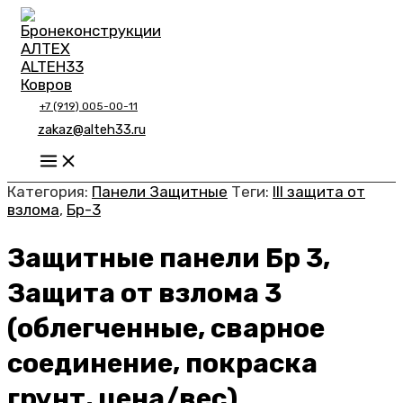
Перейти
к
содержимому
+7 (919) 005-00-11
zakaz@alteh33.ru
Main
Menu
Категория:
Панели Защитные
Теги:
III защита от
взлома
,
Бр-3
Защитные панели Бр 3,
Защита от взлома 3
(облегченные, сварное
соединение, покраска
грунт, цена/вес)