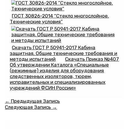
ГОСТ 30826-2014 “Стекло многослойное.
Технические условия”
Скачать ГОСТ Р 50941-2017 Кабина
защитная. Общие технические требования и
методы испытаний
Скачать Приказ №407
Об утверждении Каталога «Специальные
(режимные) изделия для оборудования
следственных изоляторов, тюрем,
исправительных и специализированных
учреждений ФСИН России»
Навигация
←
Предыдущая Запись
по
Следующая Запись
→
записям