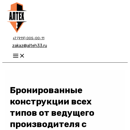
Перейти
к
содержимому
+7 (919) 005-00-11
zakaz@alteh33.ru
Main
Menu
Бронированные
конструкции всех
типов от ведущего
производителя с