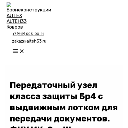
Перейти
к
содержимому
+7 (919) 005-00-11
zakaz@alteh33.ru
Main
Menu
Передаточный узел
класса защиты Бр4 с
выдвижным лотком для
передачи документов.