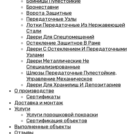
Бойницы Пулестойкие
Бронеставни
Ворота Защитные
Передаточные Узлы
Лотки Передаточные Из Нержавеющей
Стали
Двери Для Спецпомещений
Остекление Защитное В Раме
Двери С Остеклением И Передаточными
Узлами
Двери Металлические Не
Специализированные
Шлюзы Передаточные Пулестойкие,
Управление Механическое
Двери Для Хранилищ И Депозитариев
О производстве
Сертификаты
Доставка и монтаж
Услуги
Услуги порошковой покраски
Сертификация объектов
Выполненные объекты
Отзывы