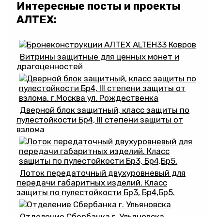
Интересные посты и проекты
АЛТЕХ:
Витрины защитные для ценных монет и
драгоценностей
Дверной блок защитный, класс защиты по
пулестойкости Бр4, III степени защиты от
взлома
Лоток передаточный двухуровневый для
передачи габаритных изделий. Класс
защиты по пулестойкости Бр3, Бр4,Бр5.
Отделение Сбербанка г. Ульяновска