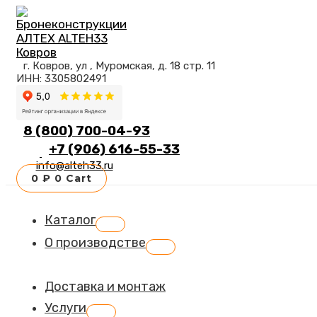
Перейти
к
содержимому
г. Ковров, ул , Муромская, д. 18 стр. 11
ИНН: 3305802491
8 (800) 700-04-93
+7 (906) 616-55-33
info@alteh33.ru
0
₽
0
Cart
Каталог
Переключатель
меню
О производстве
Переключатель
меню
Доставка и монтаж
Услуги
Переключатель