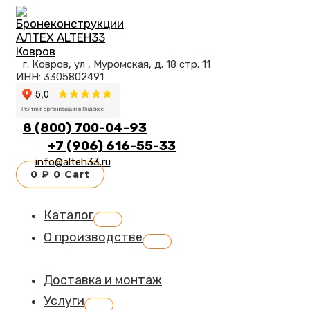
Перейти
к
содержимому
г. Ковров, ул , Муромская, д. 18 стр. 11
ИНН: 3305802491
8 (800) 700-04-93
+7 (906) 616-55-33
info@alteh33.ru
0
₽
0
Cart
Каталог
Переключатель
меню
О производстве
Переключатель
меню
Доставка и монтаж
Услуги
Переключатель