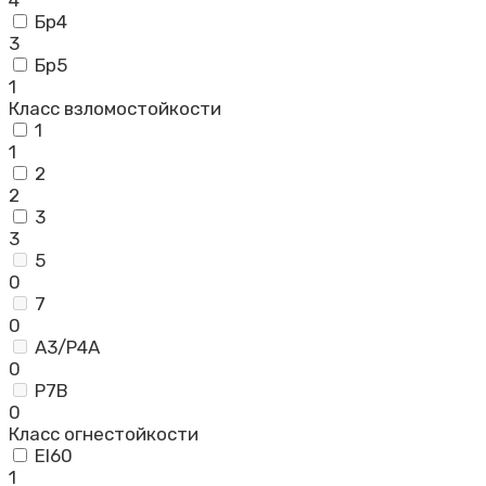
Бр4
3
Бр5
1
Класс взломостойкости
1
1
2
2
3
3
5
0
7
0
А3/Р4А
0
Р7В
0
Класс огнестойкости
EI60
1