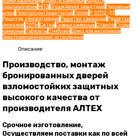
Койки карцерные
Кровати камерные
Кровати
НПЗ
Ограждения защитные
Пассивный
спецназначения
Р 51112-97
шлюз
Полки
Перегородки решетчатые
Решетки
Решетки декоративные
Решетки камерные
оконные
Сетка
Стекло
СОТЫ
Скамьи камерные
Столы
камерные
Табуреты
Тумбочки
Шлюз для материалов
Электромеханические остекленные
Описание
Производство, монтаж
бронированных дверей
взломостойких защитных
высокого качества от
производителя АЛТЕХ
Срочное изготовление,
Осуществляем поставки как по всей