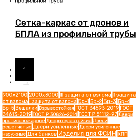
Сетка-каркас от дронов и
БПЛА из профильной трубы
1
2
→
900х2100
2000х3000
III защита от взлома
II защита
Бр-1
Бр-3
от взлома
Бр-2
Бр-4
I защита от взлома
Бр-5
Вешалки
ГОСТ 34593-2019
ГОСТ
Взрывостойкая
34613-2019
ГОСТ Р 30826-2014
ГОСТ Р 51112-97
Двери
Двери
противопожарные
Двери пулестойкие
Двери усиленные
решетчатые
Двери усиленные
Изделия для ФСИН
Для банков
наружные
КПП