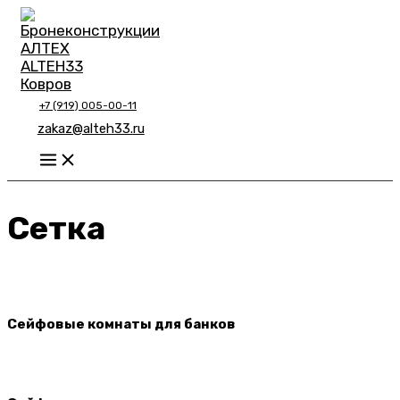
Перейти
к
содержимому
+7 (919) 005-00-11
zakaz@alteh33.ru
Main
Menu
Сетка
Сейфовые комнаты для банков