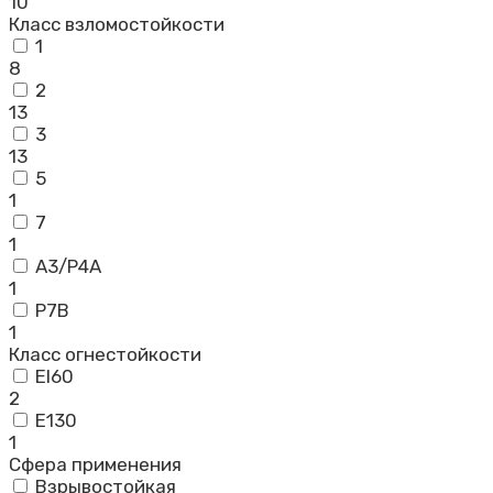
10
Класс взломостойкости
1
8
2
13
3
13
5
1
7
1
А3/Р4А
1
Р7В
1
Класс огнестойкости
EI60
2
Е130
1
Сфера применения
Взрывостойкая