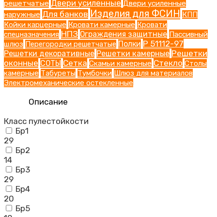
Двери усиленные
решетчатые
Двери усиленные
Изделия для ФСИН
Для банков
наружные
КПП
Койки карцерные
Кровати камерные
Кровати
НПЗ
Ограждения защитные
Пассивный
спецназначения
Р 51112-97
шлюз
Полки
Перегородки решетчатые
Решетки
Решетки декоративные
Решетки камерные
оконные
Сетка
Стекло
СОТЫ
Скамьи камерные
Столы
камерные
Табуреты
Тумбочки
Шлюз для материалов
Электромеханические остекленные
Описание
Класс пулестойкости
Бр1
29
Бр2
14
Бр3
29
Бр4
20
Бр5