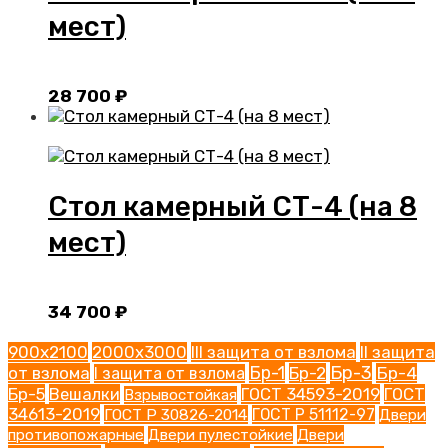
мест)
28 700
₽
Стол камерный СТ-4 (на 8
мест)
34 700
₽
900х2100
2000х3000
III защита от взлома
II защита
Бр-1
Бр-3
от взлома
Бр-2
Бр-4
I защита от взлома
Бр-5
Вешалки
ГОСТ 34593-2019
ГОСТ
Взрывостойкая
34613-2019
ГОСТ Р 30826-2014
ГОСТ Р 51112-97
Двери
Двери
противопожарные
Двери пулестойкие