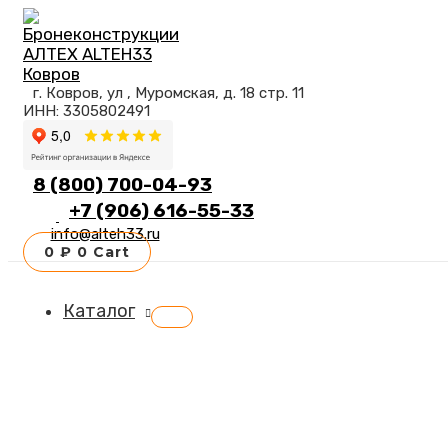
Перейти
к
содержимому
г. Ковров, ул , Муромская, д. 18 стр. 11
ИНН: 3305802491
8 (800) 700-04-93
+7 (906) 616-55-33
info@alteh33.ru
0
₽
0
Cart
Каталог
Переключатель
меню